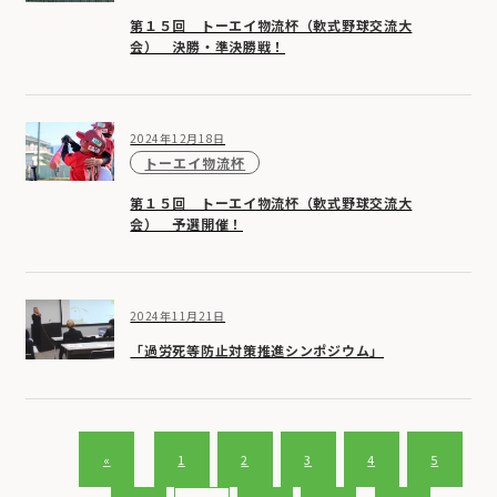
第１５回 トーエイ物流杯（軟式野球交流大
会） 決勝・準決勝戦！
2024年12月18日
トーエイ物流杯
第１５回 トーエイ物流杯（軟式野球交流大
会） 予選開催！
2024年11月21日
「過労死等防止対策推進シンポジウム」
«
1
2
3
4
5