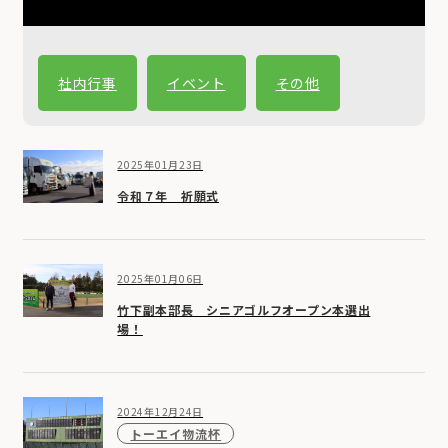
社内行事
イベント
その他
2025年01月23日
令和７年 祈願式
2025年01月06日
竹下副本部長 シニアゴルフオープン本選出
場！
2024年12月24日
トーエイ物流杯