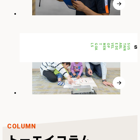
S
G
O
A
L
T
S
U
S
T
A
I
N
A
B
L
E
D
E
V
E
L
O
P
M
E
N
SDGs
COLUMN
トーエイコラム